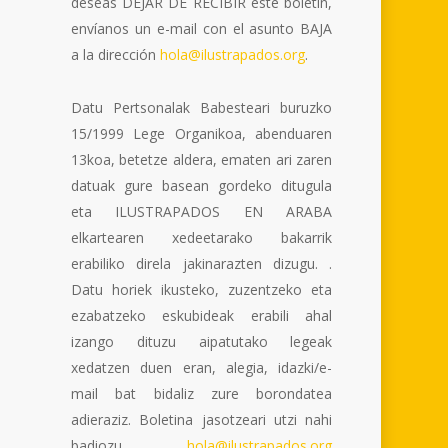
deseas DEJAR DE RECIBIR este boletín,
envíanos un e-mail con el asunto BAJA
a la dirección
hola@ilustrapados.org
.
Datu Pertsonalak Babesteari buruzko
15/1999 Lege Organikoa, abenduaren
13koa, betetze aldera, ematen ari zaren
datuak gure basean gordeko ditugula
eta ILUSTRAPADOS EN ARABA
elkartearen xedeetarako bakarrik
erabiliko direla jakinarazten dizugu. .
Datu horiek ikusteko, zuzentzeko eta
ezabatzeko eskubideak erabili ahal
izango dituzu aipatutako legeak
xedatzen duen eran, alegia, idazki/e-
mail bat bidaliz zure borondatea
adieraziz. Boletina jasotzeari utzi nahi
badiozu,
hola@ilustrapados.org