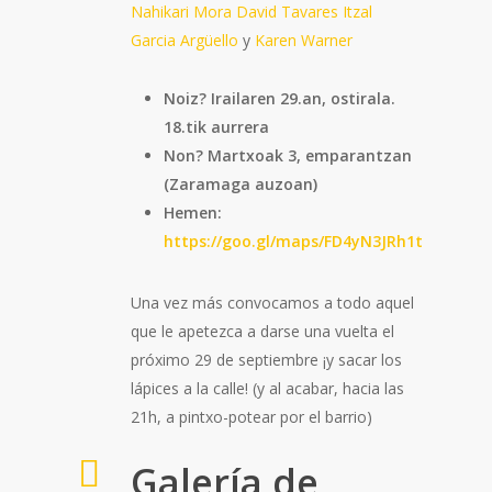
Nahikari Mora
David Tavares
Itzal
Garcia Argüello
y
Karen Warner
Noiz? Irailaren 29.an, ostirala.
18.tik aurrera
Non? Martxoak 3, emparantzan
(Zaramaga auzoan)
Hemen:
https://goo.gl/maps/FD4yN3JRh1t
Una vez más convocamos a todo aquel
que le apetezca a darse una vuelta el
próximo 29 de septiembre ¡y sacar los
lápices a la calle! (y al acabar, hacia las
21h, a pintxo-potear por el barrio)
Galería de