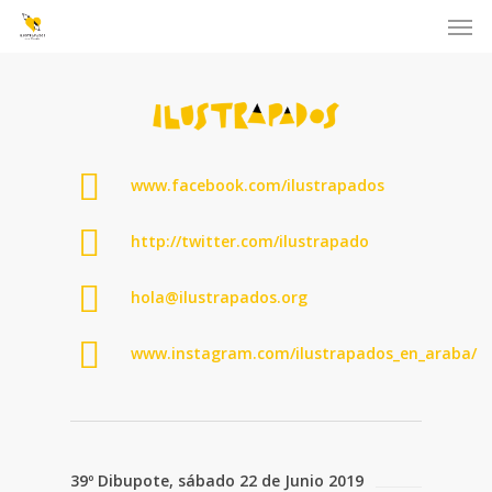
Men
Skip
to
main
content
www.facebook.com/ilustrapados
http://twitter.com/ilustrapado
hola@ilustrapados.org
www.instagram.com/ilustrapados_en_araba/
39º Dibupote, sábado 22 de Junio 2019