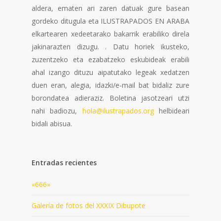
aldera, ematen ari zaren datuak gure basean
gordeko ditugula eta ILUSTRAPADOS EN ARABA
elkartearen xedeetarako bakarrik erabiliko direla
jakinarazten dizugu. . Datu horiek ikusteko,
zuzentzeko eta ezabatzeko eskubideak erabili
ahal izango dituzu aipatutako legeak xedatzen
duen eran, alegia, idazki/e-mail bat bidaliz zure
borondatea adieraziz. Boletina jasotzeari utzi
nahi badiozu,
hola@ilustrapados.org
helbideari
bidali abisua.
Entradas recientes
«666»
Galería de fotos del XXXIX Dibupote