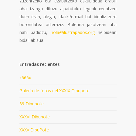
zuzentzeko eta ezabatzeko eskubideak erabili
ahal izango dituzu aipatutako legeak xedatzen
duen eran, alegia, idazki/e-mail bat bidaliz zure
borondatea adieraziz. Boletina jasotzeari utzi
nahi badiozu,
hola@ilustrapados.org
helbideari
bidali abisua.
Entradas recientes
«666»
Galería de fotos del XXXIX Dibupote
39 Dibupote
XXXVI Dibupote
XXXV DibuPote