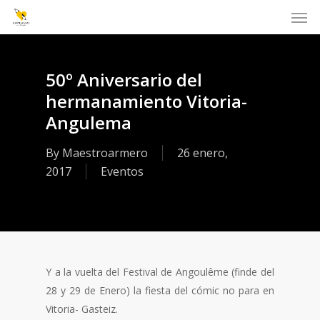
Men
Skip
to
main
content
50º Aniversario del
hermanamiento Vitoria-
Angulema
By
Maestroarmero
26 enero,
2017
Eventos
Y a la vuelta del Festival de Angoulême (finde del
28 y 29 de Enero) la fiesta del cómic no para en
Vitoria- Gasteiz.