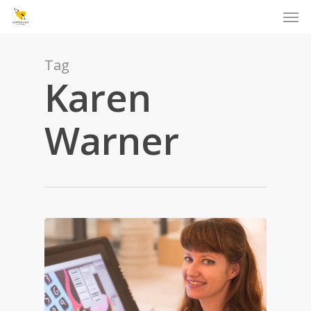
Men
Skip
to
main
content
Tag
Karen
Warner