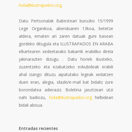
hola@ilustrapados.org
.
Datu Pertsonalak Babesteari buruzko 15/1999
Lege Organikoa, abenduaren 13koa, betetze
aldera, ematen ari zaren datuak gure basean
gordeko ditugula eta ILUSTRAPADOS EN ARABA
elkartearen xedeetarako bakarrik erabiliko direla
jakinarazten dizugu. . Datu horiek ikusteko,
zuzentzeko eta ezabatzeko eskubideak erabili
ahal izango dituzu aipatutako legeak xedatzen
duen eran, alegia, idazki/e-mail bat bidaliz zure
borondatea adieraziz. Boletina jasotzeari utzi
nahi badiozu,
hola@ilustrapados.org
helbideari
bidali abisua.
Entradas recientes