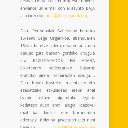
deseas DEJAR DE RECIBIR este boletín,
envíanos un e-mail con el asunto BAJA
a la dirección
hola@ilustrapados.org
.
Datu Pertsonalak Babesteari buruzko
15/1999 Lege Organikoa, abenduaren
13koa, betetze aldera, ematen ari zaren
datuak gure basean gordeko ditugula
eta ILUSTRAPADOS EN ARABA
elkartearen xedeetarako bakarrik
erabiliko direla jakinarazten dizugu. .
Datu horiek ikusteko, zuzentzeko eta
ezabatzeko eskubideak erabili ahal
izango dituzu aipatutako legeak
xedatzen duen eran, alegia, idazki/e-
mail bat bidaliz zure borondatea
adieraziz. Boletina jasotzeari utzi nahi
badiozu,
hola@ilustrapados.org