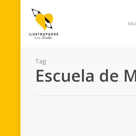
Skip
to
main
MA
content
Tag
Escuela de 