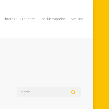
Libretas 1º Dibupote
Los ilustrapados
Noticias