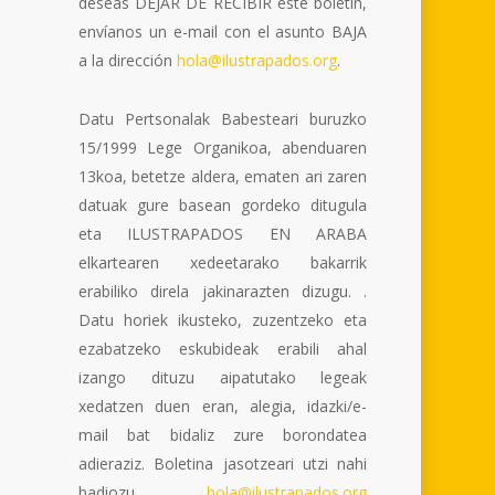
deseas DEJAR DE RECIBIR este boletín,
envíanos un e-mail con el asunto BAJA
a la dirección
hola@ilustrapados.org
.
Datu Pertsonalak Babesteari buruzko
15/1999 Lege Organikoa, abenduaren
13koa, betetze aldera, ematen ari zaren
datuak gure basean gordeko ditugula
eta ILUSTRAPADOS EN ARABA
elkartearen xedeetarako bakarrik
erabiliko direla jakinarazten dizugu. .
Datu horiek ikusteko, zuzentzeko eta
ezabatzeko eskubideak erabili ahal
izango dituzu aipatutako legeak
xedatzen duen eran, alegia, idazki/e-
mail bat bidaliz zure borondatea
adieraziz. Boletina jasotzeari utzi nahi
badiozu,
hola@ilustrapados.org